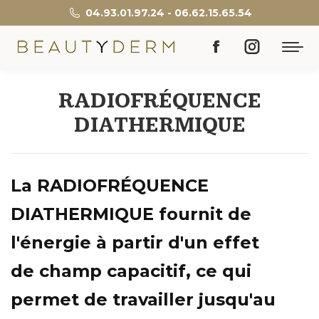
04.93.01.97.24 - 06.62.15.65.54
La
La
page
page
RADIOFRÉQUENCE
Facebook
Instagram
DIATHERMIQUE
s'ouvre
s'ouvre
dans
dans
La RADIOFRÉQUENCE
une
une
DIATHERMIQUE fournit de
nouvelle
nouvelle
l'énergie à partir d'un effet
fenêtre
fenêtre
de champ capacitif, ce qui
permet de travailler jusqu'au